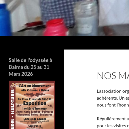
Aller
au
contenu
Recherche
Salle de l'odyssée à
Balma du 25 au 31
NOS M
Mars 2026
L’association or
adhérents. Un es
nous font l’honn
Régulièrement u
pour les visites 