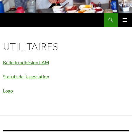
Aller
au
Recherche
contenu
MENU
PRINCI
UTILITAIRES
Bulletin adhésion LAM
Statuts de l’association
Logo